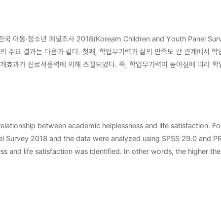
 패널조사 2018(Koream Children and Youth Panel Surv
매개효과가 진로적응력에 의해 조절되었다. 즉, 학업무기력이 높아짐에 따라 
 현장에 대한 시사점을 논의하였으며, 제한점 및 후속 연구를 위한 제언을 제
ationship between academic helplessness and life satisfaction. For
 Panel Survey 2018 and the data were analyzed using SPSS 29.0 and
nd life satisfaction was identified. In other words, the higher the 
ffect of academic engagement was moderated by career adaptability 
decreased, leading to lower life satisfaction, but the mediating ef
d suggestions for further study were discussed,