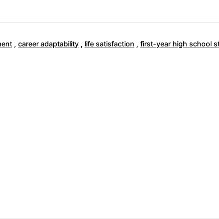
ment
,
career adaptability
,
life satisfaction
,
first-year high school 