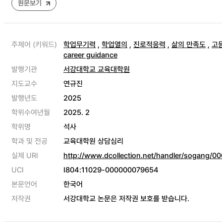
원문보기
주제어 (키워드)
학업무기력
,
학업열의
,
진로적응력
,
삶의 만족도
,
고
career guidance
발행기관
서강대학교 교육대학원
지도교수
연규진
발행년도
2025
학위수여년월
2025. 2
학위명
석사
학과 및 전공
교육대학원 상담심리
실제 URI
http://www.dcollection.net/handler/sogang/
UCI
I804:11029-000000079654
본문언어
한국어
저작권
서강대학교 논문은 저작권 보호를 받습니다.