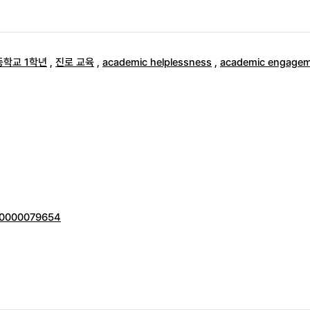
등학교 1학년
,
진로 교육
,
academic helplessness
,
academic engage
000000079654