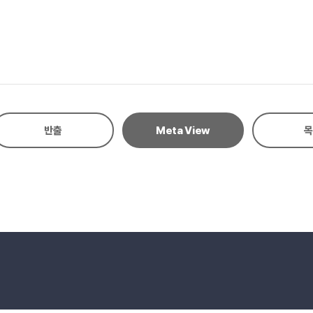
반출
Meta View
목