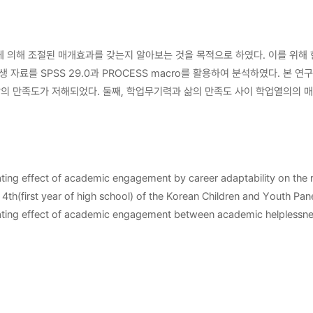
절된 매개효과를 갖는지 알아보는 것을 목적으로 하였다. 이를 위해 한국 아동·청소년
cro를 활용하여 분석하였다. 본 연구의 주요 결과는 다음과 같다. 첫째, 학업무기력과 삶의 만족도 간 관계에서 학업열의의
의 만족도가 저해되었다. 둘째, 학업무기력과 삶의 만족도 사이 학업열의의 
 매개효과 크기가 달라졌다. 이러한 결과들을 중심으로 본 연구의 의의와 학교
ng effect of academic engagement by career adaptability on the rel
e 4th(first year of high school) of the Korean Children and Youth
iating effect of academic engagement between academic helplessness a
h in turn led to lower life satisfaction. Second, the mediating e
n. That is, as academic helplessness increased, academic engagement 
eer adaptability. The implications and limitations of this study an