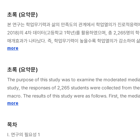
초록 (요약문)
본 연구는 학업무기력과 삶의 만족도의 관계에서 학업열의가 진로적응력에 의해 조
2018)의 4차 데이터(고등학교 1학년)를 활용하였으며, 총 2,265명의 학생 자료를 SPSS 29.0과 PROCESS ma
매개효과가 나타났다. 즉, 학업무기력이 높을수록 학업열의가 감소하여 삶
저해되어 삶의 만족도가 낮아질 때, 진로적응력의 수준에 따라 학업열의의
more
초록 (요약문)
The purpose of this study was to examine the moderated mediati
study, the responses of 2,265 students were collected from th
macro. The results of this study were as follows. First, the med
academic helplessness, the lower the academic engagement, whic
more
relationship between academic helplessness and life satisfactio
academic engagement was different depending on the level of car
목차
Ⅰ. 연구의 필요성 1