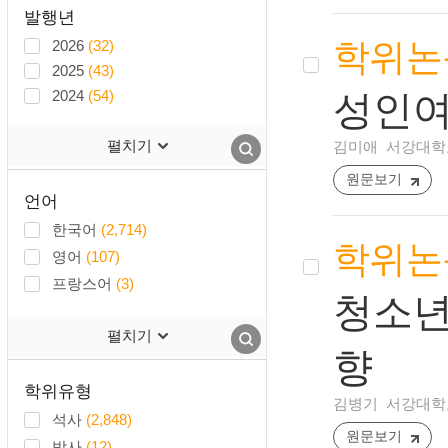
발행년
2026
(32)
학위논
2025
(43)
2024
(54)
성인여
펼치기
김미애
서강대학교
원문보기
언어
한국어
(2,714)
학위논
영어
(107)
프랑스어
(3)
청소년
펼치기
향
학위유형
김병기
서강대학교
석사
(2,848)
원문보기
박사
(12)