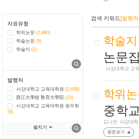
검색 키워드
[발행처
자료유형
학위논문
(2,860)
학술지
학술논문
(9)
학술지
(1)
논문
서강대학교 교육대
발행처
서강대학교 교육대학원
(2,838)
학위논
西江大學校 敎育大學院
(13)
서강대학교 교육대학원 원우회
중학교
(9)
김나연
서강대학교
펼치기
원문보기