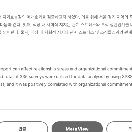
 자기효능감의 매개효과를 검증하고자 하였다. 이를 위해 서울·경기 지역의 직
능감은 사회적 지지와 더불어 관계
록 관계 스트레스 수준을 낮게 보고하고 조직에 대한 정서적 몰입의 수준이 높은 경향을 
히고 있다. 이는 관계 스트레스를 감소시키고 조직몰입을 증진시키기 위해 직
pport can affect relationship stress and organizational commitment 
lized for data analysis by using SPSS Program. The results of this study are as follows: First, th
ess, and it was positively correlated with organizational commitment
ip stress and
ionship stress and organizational commitment as the social support, 
반출
Meta View
목