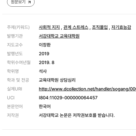
원문보기
주제(키워드)
사회적 지지
,
관계 스트레스
,
조직몰입
,
자기효능감
발행기관
서강대학교 교육대학원
지도교수
이창환
발행년도
2019
학위수여년월
2019. 8
학위명
석사
학과 및 전공
교육대학원 상담심리
실제URI
http://www.dcollection.net/handler/sogang/
UCI
I804:11029-000000064457
본문언어
한국어
저작권
서강대학교 논문은 저작권보호를 받습니다.