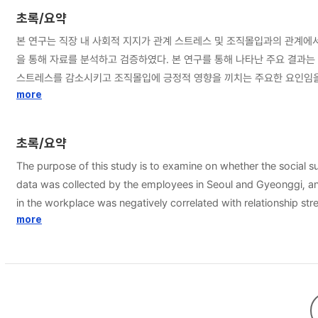
초록/요약
본 연구는 직장 내 사회적 지지가 관계 스트레스 및 조직몰입과의 관계에서
을 통해 자료를 분석하고 검증하였다. 본 연구를 통해 나타난 주요 결과는 다음과 같다. 첫째, 직장 내 사회적 지지는 관계 스트레스와 부적 상관관계를 나타냈으며, 조직몰입과는 정적 상관관계를 나타냈다. 이는 직장 내 사회적 지지가 관계
스트레스를 감소시키고 조직몰입에 긍정적 영향을 끼치는 주요한 요인임을 의미한다. 둘째, 직장 내 사회적 지지와 관계 스트레스 및 조직몰입과의 관계에서 자기효능감의 매개효과를 확인하였다. 자기효
스트레스와 조직몰입에 영향을 주는 유의미한 변인이며, 자기효능감이 높은 구성원일수
more
와 관계 스트레스 및 조직몰입과의 관계에서 자기효능감의 매개효과를 밝
초록/요약
The purpose of this study is to examine on whether the social su
data was collected by the employees in Seoul and Gyeonggi, and total of 335 surveys were uti
in the workplace was negatively correlated with relationship str
reduce relationship stress and increase organizational commitment. Second, this study verified the mediation effect of self-efficacy between the social support in the workplace and relationsh
more
organizational commitment. The self-efficacy can influence relat
stress and high affective commitment for his organization. Given the findings of this study, it is needed to strengthen the social support in the workplace and enhance the self-efficiency in order to reduce
relationship stress and boost organizational commitment.