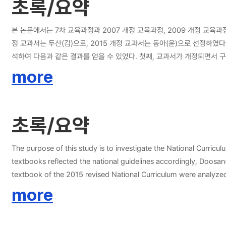
초록/요약
본 논문에서는 7차 교육과정과 2007 개정 교육과정, 2009 개정 교육과
정 교과서는 두산(김)으로, 2015 개정 교과서는 동아(윤)으로 선정하였다. 개
석하여 다음과 같은 결과를 얻을 수 있었다. 첫째, 교과서가 개정되면서
름에 따라 삭제되고 추가되는 내용이 있었다. 셋째, 교과서가 개정될 때
more
분량을 감소시키는 교육부 개정안을 잘 반영하고 있다고 볼 수 있다. 넷
는 활동을 제시하고 있다.
초록/요약
The purpose of this study is to investigate the National Curricu
textbooks reflected the national guidelines accordingly, Doosa
textbook of the 2015 revised National Curriculum were analyzed. These four 7th-grade middle school textbooks were selected to find out about unit structure, verbal materials, grammar and activitie
main findings of the study are as follows. First, unit structure was in line with the national guidelines for secondary curriculum. Ministry of Education announced that they would reduce academic pressure of
more
students by lessening the volume of the textbooks. As a result,
memorizing useless knowledge. Second, verbal materials were selected suitably in accordance with the times. This stimulates learners’interest in English and facilitates student-centered learning. Furthermore,