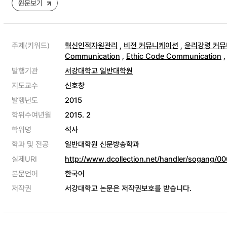
원문보기
주제(키워드)
혁신인적자원관리
,
비전 커뮤니케이션
,
윤리강령 커
Communication
,
Ethic Code Communication
발행기관
서강대학교 일반대학원
지도교수
신호창
발행년도
2015
학위수여년월
2015. 2
학위명
석사
학과 및 전공
일반대학원 신문방송학과
실제URI
http://www.dcollection.net/handler/sogang/
본문언어
한국어
저작권
서강대학교 논문은 저작권보호를 받습니다.