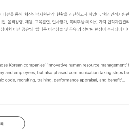
터뷰를 통해 ‘혁신인적자원관리’ 현황을 진단하고자 하였다. ‘혁신인적자원관
비전, 윤리강령, 채용, 교육훈련, 인사평가, 복리후생’의 여섯 가지 인적자원관
이루어지고 있었으나 윤리강령 준수를 위한 커뮤니케이션은 비교적 적극적인 현
. 그러나 소규모 컨설팅 기업의 경우 적극적인 기업 홍보보다는 지인 및 네
 없는 경우가 혼재되어 나타났으며, 인사평가 커뮤니케이션의 경우 평가를 
 역시 사원들의 필요와 피드백을 반영한 ‘쌍방향 복리후생 커뮤니케이션’과 ‘
agnose Korean companies’ ‘Innovative human resource management’
 본 연구에서는 인적자원관리 전 영역에 나타난 열린 쌍방향 커뮤니케이션 현
ny and employees, but also phased communication taking steps be
 기업의 혁신인적자원관리 실현을 위해 ‘커뮤니케이션 체계 및 규정 확립, 전
ot well provided. Secondly, ethic code communication was basical
 of recruiting area, recruiters mostly considered job-seekers as i
rview. Small companies such as PR agencies, on the other hand, trust
companies. Fourth, in the training communication area, contrasting
록
 performance appraisal communication showed distinctive phenomena