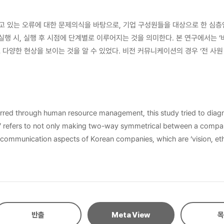
 있는 오류에 대한 문제의식을 바탕으로, 기업 구성원들을 대상으로 한 심층인
행 시, 실행 후 시점에 단계별로 이루어지는 것을 의미한다. 본 연구에서는 ‘
났다. 윤리강령 커뮤니케이션 영역의 경우 윤리강령 제정은 주로 탑다운식으로 
고려하고 면접관 교육을 철저히 실시하는 혁신커뮤니케이션이 이루어지고 있었다
육 전후에 적극적으로 커뮤니케이션이 이루어지는 경우와 커뮤니케이션이 전혀
는 현상과 불투명한 평가 기준에 대한 불만이 만연했다. 복리후생 커뮤니케이션
urred through human resource management, this study tried to di
 이용에 대해 소극적으로 수용하는 모습을 보였다. 이러한 현상들을 종합하여
’ refers to not only making two-way symmetrical between a compa
 정리하였다. 마지막으로 심층인터뷰를 통해 나타난 연구 결과를 바탕으로 국내
성을 고려하지 못했다는 한계점을 지닌다.
edback for company members to recognize and practice vision was n
yees to practice code of ethics was comparatively active. In terms
ied to train interviewers strictly before conducting recruiting inte
vertising their companies actively to job seekers like other major 
반출
Meta View
목
aining’, and ‘ training with no communication’, coexisted. Fifth,