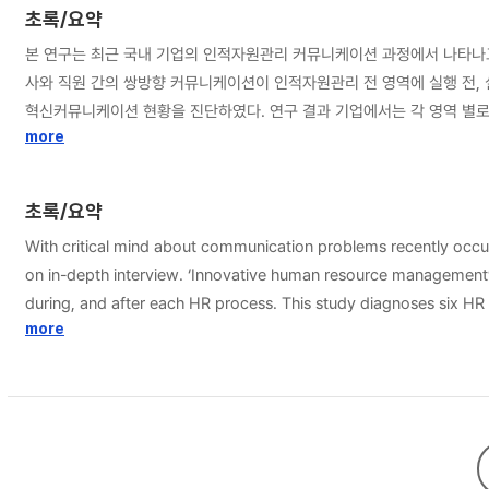
초록/요약
본 연구는 최근 국내 기업의 인적자원관리 커뮤니케이션 과정에서 나타나고
사와 직원 간의 쌍방향 커뮤니케이션이 인적자원관리 전 영역에 실행 전, 실
혁신커뮤니케이션 현황을 진단하였다. 연구 결과 기업에서는 각 영역 별로 다양한 현상을 보이는 것을 알 수 있었다. 비전 커뮤니케이션의 경우 ‘전 사원 참여형 비전 공유’와 ‘탑다운 비전창출 및 공유’의 상반된 현상이 혼재되어 나타났고, 비
전 인지 및 실천 여부에 대한 피드백은 전반적으로 미비한 것으로 드러
more
였다. 채용 영역에서는 대체적으로 구직자들을 중요한 잠재적 공중으로 
더욱 신뢰하는 특수성을 보이기도 했다. 교육훈련 커뮤니케이션에서는 교
초록/요약
받아들이지 못하는 분위기와 함께 평가 시 상사, 부하, 동료의 눈치를 보
With critical mind about communication problems recently occ
션이 없는 복리후생’으로 나뉘었다. 공통적으로는 직원들의 복리후생 제도
on in-depth interview. ‘Innovative human resource management
인적자원관리의 ‘촉진제’로, 폐쇄적 커뮤니케이션 현상을 ‘장애물’로 각각
during, and after each HR process. This study diagnoses six HR communication aspects of Korean companies, which are ‘vision, ethic code, recruiting, training, performance appraisal, and benefit’
재, 유지’의 3단계의 명시지 및 암묵지 커뮤니케이션을 제언했다. 본 연구는 인적자원관리와 PR의 사내 커뮤니케이션을 통합적으로 접목시켜 ‘혁신인적자원관리’라는 새로운 개념을 창출하고 국내 기업의 현황을 진단하여 제언했다는 데에
communications. According to results, there existed various phenomena for each HR communication areas. When it comes to vision communication, ‘making and sharing vision with all of company members’
more
의의가 있으나, 산업군 별, 기업 규모 별로 나타나는 인적자원관리의 특
and ‘Top-down vision making and sharing’ coexisted, while fe
conducted in top-down way, but communication efforts for emplo
publics, expecially potential consumers. Also, many companies tr
acquaintance or network to select new employees, rather than ad
phenomena which are ‘active communication before and after tr