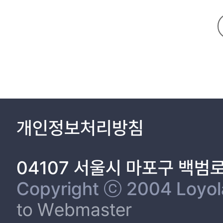
differentculturalbackgrounds,especially Koreansand native Eng
culturalsectionsin topicexceptfor1 textbook. Based on the resu
throughconversationstoenhanceEnglishcommunicationskillswithpe
variety of topics. Secondly,types ofculture should be reflecte
Koreans and native English speakers to provide opportunities o
culturemorenaturally.Also,contentsofculturesectionsshouldbecons
teachershouldplanthelessonstoconnectcontentsandculturesmorec
개인정보처리방침
04107 서울시 마포구 백범
Copyright ⓒ 2004 Loyola 
to Webmaster