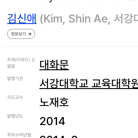
김신애
(Kim, Shin Ae,
원문보기
주제(키워드) 도
대화문
움말
발행기관
서강대학교 교육대학
지도교수
노재호
발행년도
2014
학위수여년월