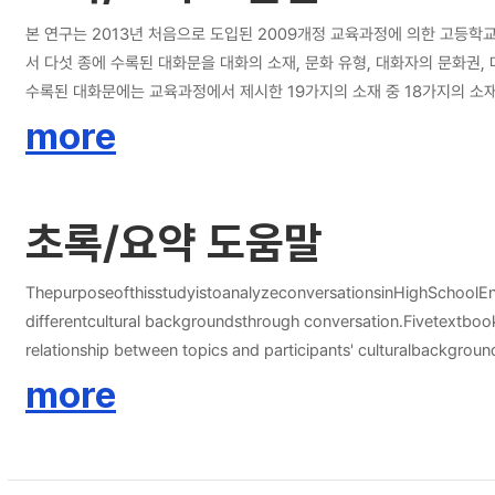
본 연구는 2013년 처음으로 도입된 2009개정 교육과정에 의한 고등학
서 다섯 종에 수록된 대화문을 대화의 소재, 문화 유형, 대화자의 문화권, 대화의
수록된 대화문에는 교육과정에서 제시한 19가지의 소재 중 18가지의 소재
번 소재의 비율은 전체 대화문의 16.7%로 낮은 비율을 나타냈으며 이는 대화문을 통해 문화를 학습하기에는 그 양이
more
나라의 인사법, 바닥에 앉는 문화 등 다양한 내용들이 다뤄졌다. 그 뒤를 이어 정신문화, 물질문화 순의 비중이 나타났다. 셋째, 대화자간 문화권 
람들 간의 대화의 비율이 높았다. 서로 다른 문화권에 속한 대화자들의 국적을 볼 때 ‘한
관관계를 분석했을 때, 대화자간 국가적 배경이 다른 경우에 문화와 관련된 소재를 다루는 대화문이 많았다는 것을 알 수 있었다. 마지막
초록/요약 도움말
었다. 문화란의 내용과 연계성이 없는 대화문의 경우, 대부분 그 단원 전체의 주제 
관점에서 분석했을 때 위와 같은 결론을 얻을 수 있었으며 위의 내용을 바
제시되어 본문과 연결되므로, 문화 학습을 위해 본문에도 문화 소재의 비율
ThepurposeofthisstudyistoanalyzeconversationsinHighSchoolEngl
내용도 함께 제시하는 것이 눈에 보이지 않는 문화의 여러 가지 이면들을 
differentcultural backgroundsthrough conversation.Fivetextbook
셋째, 대화자들의 문화권을 목표 언어가 속한 국가에만 집중시키기보다 좀
relationship between topics and participants' culturalbackgrou
서도 강조하는 만큼, 문화란의 내용을 학생들의 진정한 문화 이해에 도움
nationalcurriculum,18topicsarecoveredinconversations.However,
more
켜 지도할 것인지에 대해 고민하고 계획을 세운다면 학생들이 세계화에 걸
friendship,andsociallifeandinterpersonalrelationshipoccupiedfo
unificationarenotcoveredatall.Secondly,amongthreeculturetypes,b
24.4% and 22.2% each. Thirdly,culturalbackgroundsofconversat
cultural backgrounds and most of these conversationsarebetwe