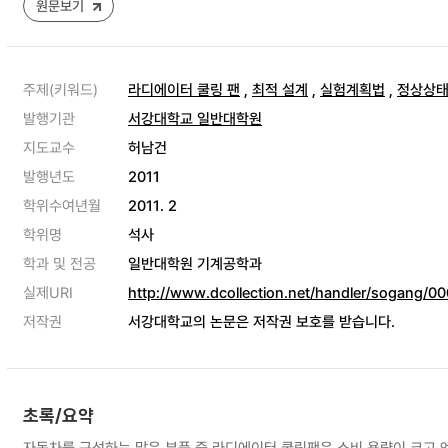
원문보기
주제(키워드)
라디에이터 쿨링 팬
,
최적 설계
,
실험계획법
,
정상상
발행기관
서강대학교 일반대학원
지도교수
허남건
발행년도
2011
학위수여년월
2011. 2
학위명
석사
학과 및 전공
일반대학원 기계공학과
실제URI
http://www.dcollection.net/handler/sogang/
저작권
서강대학교의 논문은 저작권 보호를 받습니다.
초록/요약
자동차를 구성하는 많은 부품 중 라디에이터 쿨링팬은 소비 용량이 크고 엔