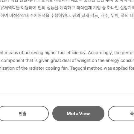
유체역학을 이용하여 팬의 성능을 예측하고 최적설계 기법 중 하나인 실험계획
 비정상상태 수치해석을 수행하였다. 팬의 날개 각도, 개수, 두께, 폭의 네 
에 따라 허브 크기를 축소시켰을 때 팬의 풍량 및 효율이 상승함을 수치해석을 
효율을 나타내었으며 이는 기존 팬 대비 효율을 약 8.05%p 향상시킨 결과이다.
t means of achieving higher fuel efficiency. Accordingly, the perfo
eat deal of weight on the energy consumption. In this study, the steady incompressible viscous turbu
ation of the radiator cooling fan. Taguchi method was applied for t
 performance. The both of CFD simulations and experiments predicte
er estimation about 25% compared with experiment result. For this 
ransient analysis shows a good agreement with experiment data. In a
the result to change blade angle, total blade number and fan hub si
반출
Meta View
목