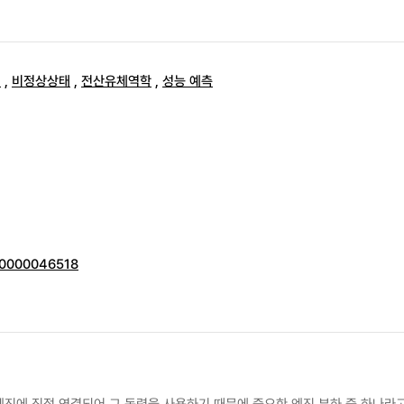
태
,
비정상상태
,
전산유체역학
,
성능 예측
000000046518
진에 직접 연결되어 그 동력을 사용하기 때문에 중요한 엔진 부하 중 하나라고 