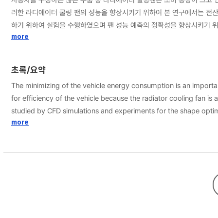
러한 라디에이터 쿨링 팬의 성능을 향상시키기 위하여 본 연구에서는 전산
하기 위하여 실험을 수행하였으며 팬 성능 예측의 정확성을 향상시키기 위하여
능에 가장 큰 영향을 미침을 확인하였다. 또한 팬의 구동 모터 사양의 변경
more
의 허브 크기, 날개 개수, 각도를 최적화 하여 개발된 팬은 37.36%의 
초록/요약
The minimizing of the vehicle energy consumption is an importan
for efficiency of the vehicle because the radiator cooling fan is a component that is given gr
studied by CFD simulations and experiments for the shape optimiz
blade angle and total blade number is most important about fan
more
based model. However the result of the CFD analysis shows und
of the performance prediction of the radiator cooling fan. The t
speed according to the change of a motor capacity. Finally, in 
over the previous cooling fan.