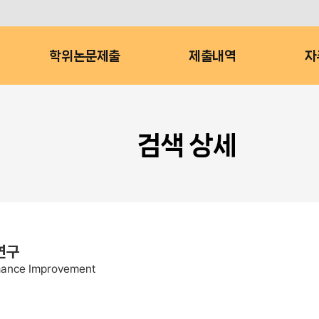
학위논문제출
제출내역
자
검색 상세
연구
rmance Improvement