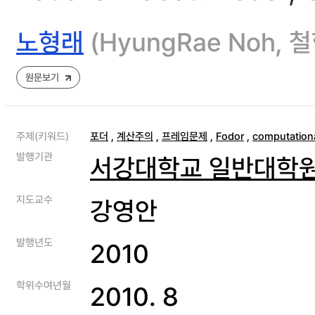
노형래
(HyungRae Noh,
원문보기
주제(키워드)
포더
,
계산주의
,
프레임문제
,
Fodor
,
computation
발행기관
서강대학교 일반대학
지도교수
강영안
발행년도
2010
학위수여년월
2010. 8