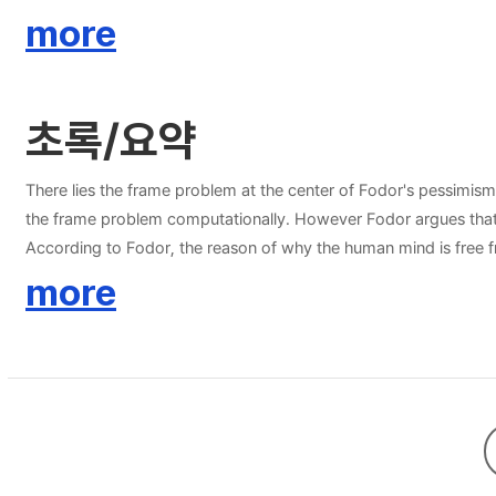
면, 프레임문제는 오직 전체적 계산을 통해서만 해결될 수 있다. 하지만
more
도 불가능한 것이 된다. 포더에 의하면 프레임문제의 발생은 합리적인 믿음고정의 
은 포더의 계산주의 테제를 공격한다. 그들에 따르면 계산주의는 현재 
다. 포더의 계산주의 테제는 복수실현가능성과 충돌하는 것으로 보인다는 문제점도 갖는다. 포더는 인공적 컴퓨터로 구현 불가능한 미스터리한 계산방식인 전체적 계산을 주장했는데, 이와 같은 주장은 오직 인간 마음만이 전체적 계산을 구
초록/요약
현할 수 있다는 함축을 갖는 것으로 보일 수 있다. 포더의 계산주의 테제는 명제적 정보를 통한 믿음 고정을 근거로 하는데, 이런 주장은 언어 사용자에게만 해당되는 것일 수 있으므로, 오직 인간 마음만이 프레임문제로부터 자유로운 합리
적인 믿음고정을 할 수 있다는 결론으로 이어질 수 있다. 하지만 동물과
벗어날 수 있음을 보이는 것은 포더에게 주어진 설명적 부담이다. 1장에서는 계산주의 전반에 대한 간략한 소개와 포더의 CTM, 즉 마음의 계산주의 이론을 통해 포더가 주장하는 계산주의란 무엇인지 설명하겠다. 2장에서는 프레임문제란
There lies the frame problem at the center of Fodor's pessimism 
무엇인지 설명하고, 포더의 마음의 모듈성 이론에 대한 설명과 더불어 포더가
the frame problem computationally. However Fodor argues that it seems impossible to realize such a way by the means of artificial computer. Fodor said the frame problem a
와 같은 그림 안에 무언가 비정합적인 부분이 있음을 지적할 것이다. 앞서
According to Fodor, the reason of why the human mind is free f
성에 의거한 것이다. 이상의 두 가지는 포더의 계산주의 테제가 계산주의 자체와 충돌하고 있다는 비판에 해당한다. 나머지 한 가지
computation. However Fodor said not only the theory which mak
more
제가 어떻게 구성되어있는가에 대한 대략적인 그림을 제시하고, 그러한 그
meanings. Fodor said the frame problem only can be solved by the means of global computation. If we assume the formalization of relevancy of propositional informations as something cannot be revealed,
않겠다. 다시 말해, 본 논문의 목표는 오직 포더의 계산주의 테제가 갖는
then it becomes impossible to realize such artificial intelligence
impossible for artificial intelligence to fix believes in a rational way. 
criticise Fodor's computational thesis. According to them, comp
which premises some sort of mysterious computational process, 
Fodor's computational thesis seems to violating the multiply re
means of artificial intelligence. However this sort of assertion m