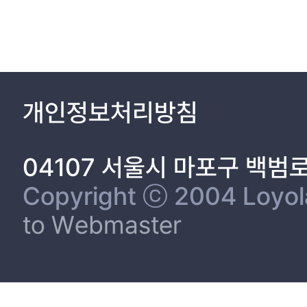
realizability of computationalism. Fodor's computational thesis is grounded on the belief fixation about propositional informations. We are able to suspect this sort of thesis that it only can be applied to
language users. This suspicion leads us to a conclusion that onl
able to fix believes without arise of the frame problem, formal 
contradiction. In the First chapter, I will briefly introduce computationalism in general and also explain what Fodor's computationalism is by mentioning computational theory of mind of Fodor. In the second
chaptor, I will explain what the frame problem is and introduce the frame problem defined by F
picture which shows how the frame problem is solved in the computationalism of Fodor. In the third chapter, I will criticize that there are something 
개인정보처리방침
three assaults on Fodor's computational thesis. The first one is 
implies that Fodor's computational thesis is crashing with the computational
picture of which shows what Fodor's computational thesis is con
04107 서울시 마포구 백범
kind of alternative theories. In other words, The goal of this tre
Copyright ⓒ 2004 Loyola 
to Webmaster