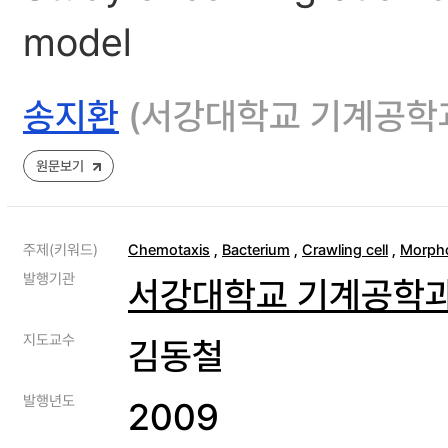
model
송지환
(서강대학교 기계공학
원문보기
주제(키워드)
Chemotaxis
,
Bacterium
,
Crawling cell
,
Morph
발행기관
서강대학교 기계공학과
지도교수
김동철
발행년도
2009