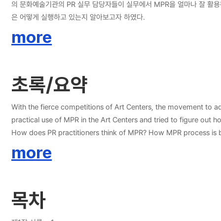
의 문화예술기관의 PR 실무 담당자들이 실무에서 MPR을 얼마나 잘 활용
은 어떻게 실행하고 있는지 알아보고자 하였다.
more
초록/요약
With the fierce competitions of Art Centers, the movement to ada
practical use of MPR in the Art Centers and tried to figure out h
How does PR practitioners think of MPR? How MPR process is bein
study method, I have adapted long interview since the most of t
more
interviewed PR practitioners in National Art Centers. The long interview was proceeded as face to face 
Korea, National Museum of Korea, Sejong Art Center, Seoul Mus
can be divided into 4 parts. First of all, PR practitioners are well acquainted of MPR and willing to do adapt MPR for their work. However, PR practitioners were not intervened the first stage of a performance
목차
and exhibitions and they barely participated in the planning for the programs. Secondly, Art Centers have a plan in advance and executed MPR programs. But the MPR
post-data collecting process. Thirdly, Art Centers don't consider MPR with the strategic thinking, they are mainly focusing on the publicity. Moreover PR department and Education department are separated