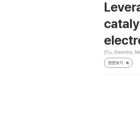
Lever
cataly
electr
[Yu, Gwonho, Mo
원문보기