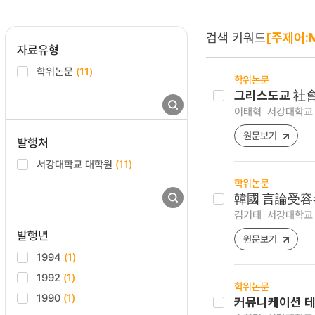
검색 키워드
[주제어:M
자료유형
학위논문
(11)
학위논문
그리스도교 社會
이태혁
서강대학교 
원문보기
발행처
서강대학교 대학원
(11)
학위논문
韓國 言論受容
김기태
서강대학교 
발행년
원문보기
1994
(1)
1992
(1)
학위논문
1990
(1)
커뮤니케이션 테