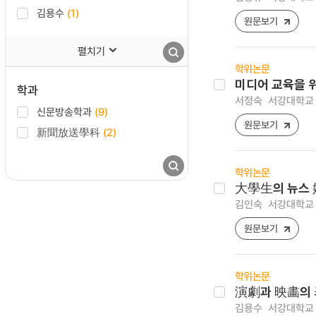
김용수
(1)
원문보기
펼치기
학위논문
미디어 교육을 
학과
서정숙
서강대학교 
신문방송학과
(9)
원문보기
新聞放送學科
(2)
학위논문
大學生의 뉴스 
김인숙
서강대학교 
원문보기
학위논문
演劇과 映畵의
김용수
서강대학교 