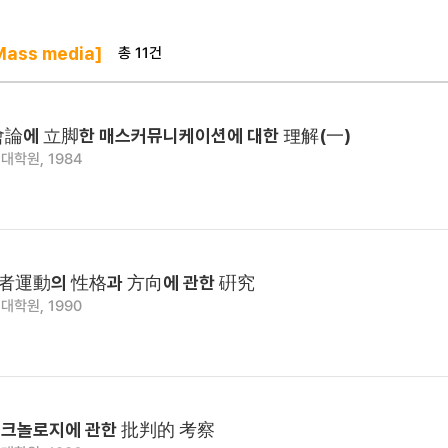
총 11건
ass media]
論에 立脚한 매스커뮤니케이션에 대한 理解(一)
대학원, 1984
者運動의 性格과 方向에 관한 硏究
대학원, 1990
크놀로지에 관한 批判的 考察