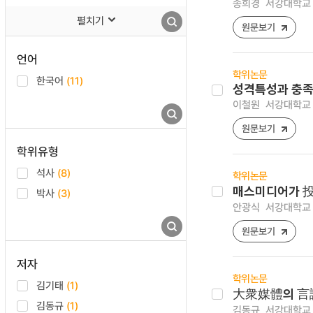
송희경
서강대학교 
펼치기
원문보기
언어
학위논문
한국어
(11)
성격특성과 충족
이철원
서강대학교 
원문보기
학위유형
석사
(8)
학위논문
매스미디어가 投
박사
(3)
안광식
서강대학교 
원문보기
저자
학위논문
김기태
(1)
大衆媒體의 言
김동규
(1)
김동규
서강대학교 