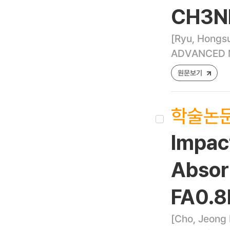
CH3NH
[Ryu, Hongsu
ADVANCED MA
원문보기
학술논
Impac
Absorp
FA0.8
[Cho, Jeong 