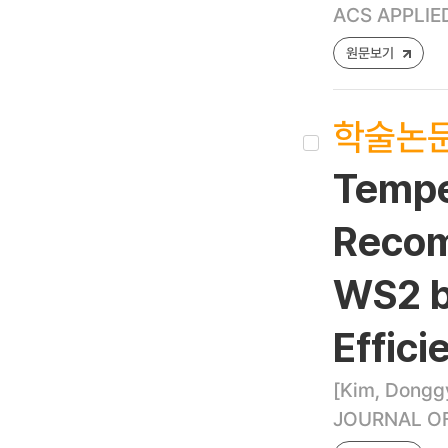
ACS APPLIED
원문보기
학술논
Tempe
Recom
WS2 b
Effici
[Kim, Donggy
JOURNAL OF 