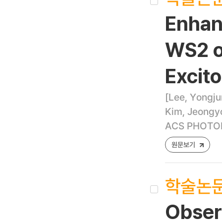
Enhan
WS2 o
Excito
[Lee, Yongju
Kim, Jeongy
ACS PHOTONI
원문보기
학술논
Observ