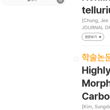
tellu
[Chung, Jee 
JOURNAL OF
원문보기
학술논
Highly
Morpho
Carbo
[Kim, Sungdo