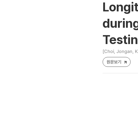
Longit
durin
Testin
[Choi, Jongan, K
원문보기