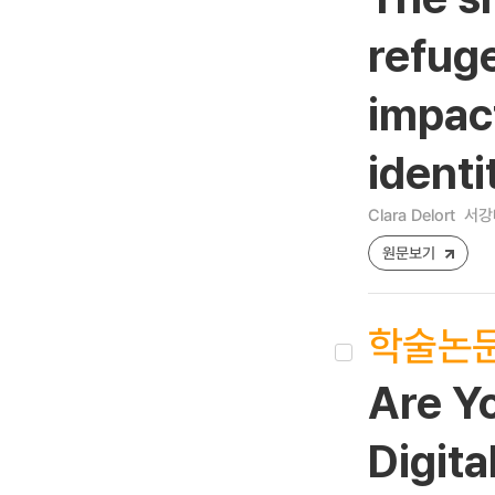
refuge
impact
identi
Clara Delort
서강
원문보기
학술논
Are Y
Digit