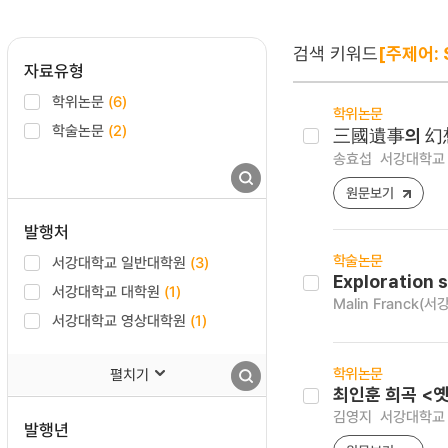
검색 키워드
[주제어: S
자료유형
학위논문
(6)
학위논문
학술논문
(2)
三國遺事의 幻
송효섭
서강대학교 
원문보기
발행처
학술논문
서강대학교 일반대학원
(3)
Exploration 
서강대학교 대학원
(1)
Malin Franck(
서강대학교 영상대학원
(1)
학위논문
펼치기
최인훈 희곡 <
김영지
서강대학교 
발행년