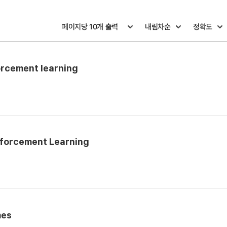
orcement learning
nforcement Learning
mes