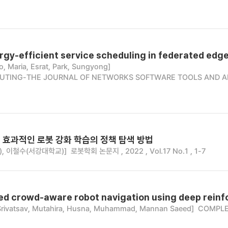
gy-efficient service scheduling in federated edg
, Maria, Esrat, Park, Sungyong]
TING-THE JOURNAL OF NETWORKS SOFTWARE TOOLS AND APPL
 효과적인 로봇 강화 학습의 정책 탐색 방법
, 이철수(서강대학교)]
로봇학회 논문지 , 2022 , Vol.17 No.1 , 1-7
d crowd-aware robot navigation using deep reinf
 Srivatsav, Mutahira, Husna, Muhammad, Mannan Saeed]
COMPLEX