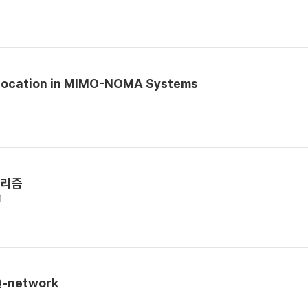
Allocation in MIMO-NOMA Systems
고리즘
1
 Q-network