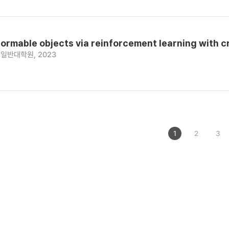
ormable objects via reinforcement learning with cr
일반대학원, 2023
1
2
3