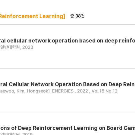
총 38건
einforcement Learning]
al cellular network operation based on deep reinf
일반대학원, 2023
al Cellular Network Operation Based on Deep Rei
 Jaewoo, Kim, Hongseok]
ENERGIES , 2022 , Vol.15 No.12
ions of Deep Reinforcement Learning on Board Ga
일반대학원, 2019