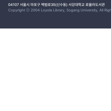
04107 서울시 마포구 백범로35(신수동) 서강대학교 로욜라도서관
Copyright ⓒ 2004 Loyola Library, Sogang University, All Rig