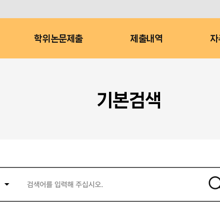
학위논문제출
제출내역
자
기본검색