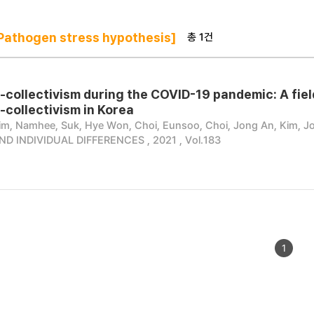
총 1건
athogen stress hypothesis]
m-collectivism during the COVID-19 pandemic: A fie
-collectivism in Korea
im, Namhee, Suk, Hye Won, Choi, Eunsoo, Choi, Jong An, Kim, Jo
D INDIVIDUAL DIFFERENCES , 2021 , Vol.183
1