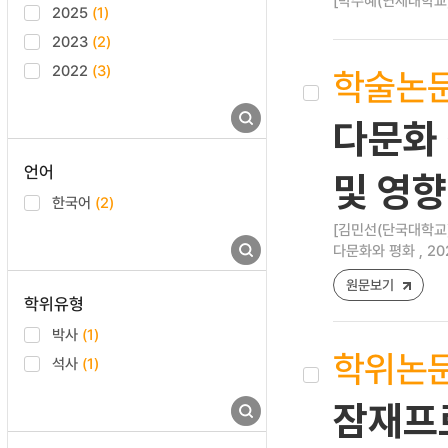
[박주혜(연세대학교)
2025
(1)
2023
(2)
2022
(3)
학술논
다문화
언어
및 영
한국어
(2)
[김민선(단국대학교),
다문화와 평화 , 2022 
원문보기
학위유형
박사
(1)
학위논
석사
(1)
잠재프