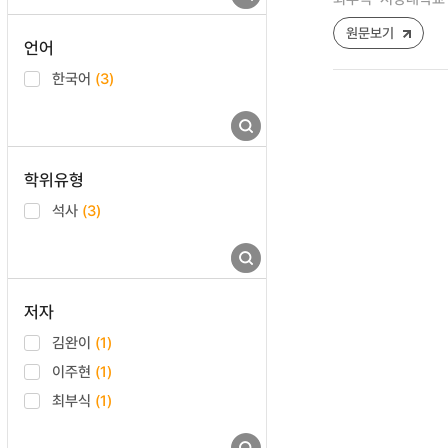
원문보기
언어
한국어
(3)
학위유형
석사
(3)
저자
김완이
(1)
이주현
(1)
최부식
(1)