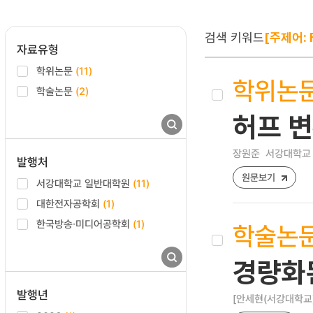
검색 키워드
[주제어: 
자료유형
학위논문
(11)
학위논
학술논문
(2)
허프 변
장원준
서강대학교 
발행처
원문보기
서강대학교 일반대학원
(11)
대한전자공학회
(1)
한국방송∙미디어공학회
(1)
학술논
경량화
발행년
[안세현(서강대학교)