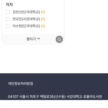
저자
김민선(단국대학교)
(1)
연규진(서강대학교)
(1)
이수현(단국대학교)
(1)
펼치기
개인정보처리방침
04107 서울시 마포구 백범로35(신수동) 서강대학교 로욜라도서관
Copyright ⓒ 2004 Loyola Library, Sogang University, All Rig