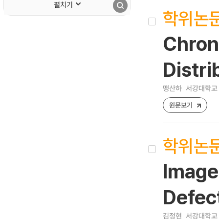
펼치기
학위논
Chron
Distr
맹산하
서강대학교 
원문보기
학위논
Image 
Defec
김정현
서강대학교 