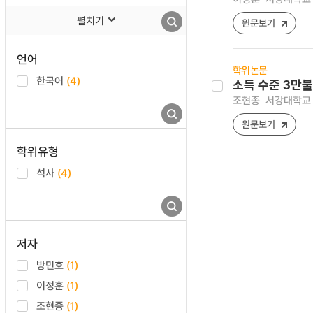
펼치기
원문보기
언어
학위논문
한국어
(4)
소득 수준 3만불
조현종
서강대학교 
원문보기
학위유형
석사
(4)
저자
방민호
(1)
이정훈
(1)
조현종
(1)