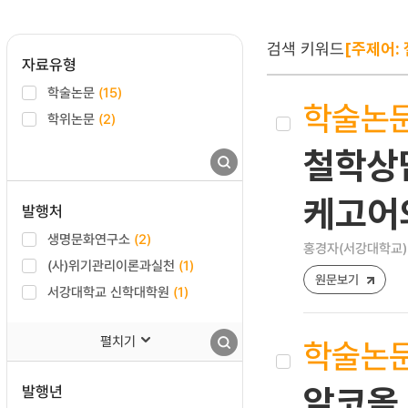
검색 키워드
[주제어: 
자료유형
학술논문
(15)
학술논
학위논문
(2)
철학상담
케고어의
발행처
생명문화연구소
(2)
홍경자(서강대학교)
(사)위기관리이론과실천
(1)
원문보기
서강대학교 신학대학원
(1)
펼치기
학술논
발행년
알코올 