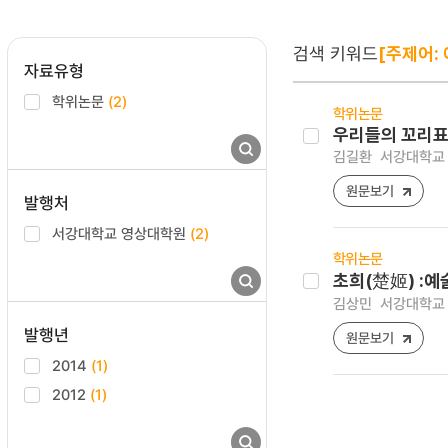
검색 키워드
[주제어:
자료유형
학위논문
(2)
학위논문
우리들의 꼬리표
김길환
서강대학교 
원문보기
발행처
서강대학교 영상대학원
(2)
학위논문
초희(楚姬) :예
김상민
서강대학교 
발행년
원문보기
2014
(1)
2012
(1)