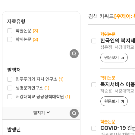
검색 키워드
[주제어:
자료유형
학술논문
(3)
학위논문
학위논문
(3)
한국인의 복지태
심은정
서강대학교 
원문보기
발행처
학위논문
민주주의와 자치 연구소
(1)
복지서비스 이용
생명문화연구소
(1)
하승용
서강대학교 
서강대학교 공공정책대학원
(1)
원문보기
펼치기
학술논문
COVID-19
발행년
[문진영(서강대학교)