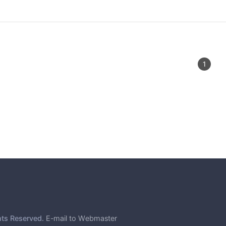
1
hts Reserved.
E-mail to Webmaster