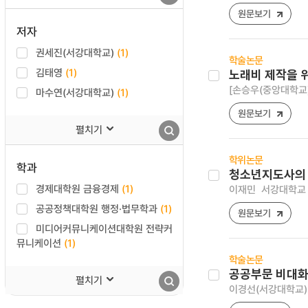
원문보기
저자
권세진(서강대학교)
(1)
학술논문
김태영
(1)
노래비 제작을 
[손승우(중앙대학교)
마수연(서강대학교)
(1)
원문보기
펼치기
학위논문
학과
청소년지도사의 
경제대학원 금융경제
(1)
이재민
서강대학교 
공공정책대학원 행정·법무학과
(1)
원문보기
미디어커뮤니케이션대학원 전략커
뮤니케이션
(1)
학술논문
공공부문 비대화
펼치기
이경선(서강대학교)