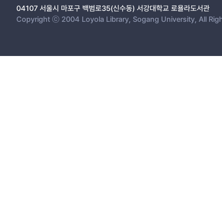
04107 서울시 마포구 백범로35(신수동) 서강대학교 로욜라도서관
Copyright ⓒ 2004 Loyola Library, Sogang University, All Rig