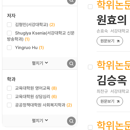
학위논
저자
원효의
김형민(서강대학교)
(2)
손효숙
서강대학교 
Shuglya Ksenia(서강대학교 신문
방송학과)
(1)
원문보기
Yingruo Hu
(1)
학위논
펼치기
김승옥
학과
교육대학원 영어교육
(8)
최찬규
서강대학교 
교육대학원 상담심리
(6)
원문보기
공공정책대학원 사회복지학과
(2)
펼치기
학위논