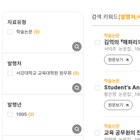
검색 키워드
[발행처:
자료유형
학술논문
(9)
학술논문
김억의 『해파리의
서덕주
논문집 , 19
원문보기
발행처
서강대학교 교육대학원 원우회
(9)
학술논문
Student's An
황은영
논문집 , 19
발행년
원문보기
1995
(9)
학술논문
교육 공무원의 
정현예
논문집 , 19