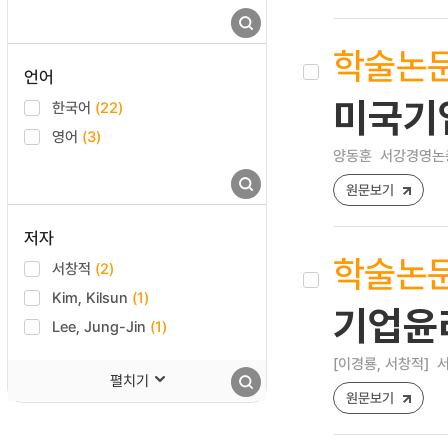
학술논
언어
미국기
한국어
(22)
영어
(3)
양동훈
서강경영논총 
원문보기
저자
학술논
서창적
(2)
Kim, Kilsun
(1)
기업윤
Lee, Jung-Jin
(1)
[이경룡, 서창적]
서
펼치기
원문보기