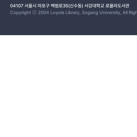
04107 서울시 마포구 백범로35(신수동) 서강대학교 로욜라도서관
Copyright ⓒ 2004 Loyola Library, Sogang University, All Rig