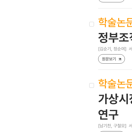
학술논
정부조
[김순기, 정순여]
서
원문보기
학술논
가상시
연구
[남기찬, 구철모]
서