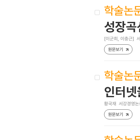
학술논
성장곡
[이군희, 이충근]
서
원문보기
학술논
인터넷
황국재
서강경영논총 ,
원문보기