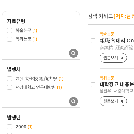
검색 키워드
[저자:남
자료유형
학술논문
(1)
학술논문
학위논문
(1)
組職內에서 Con
南鎭祐
經商評論 , 
원문보기
발행처
학위논문
西江大學校 經商大學
(1)
대학광고 내용분
서강대학교 언론대학원
(1)
남진우
서강대학교 
원문보기
발행년
2009
(1)