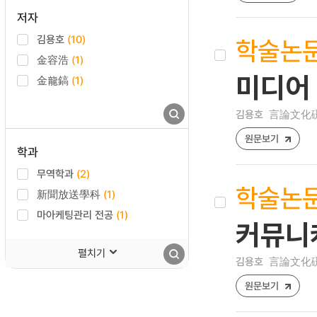
저자
김용호
(10)
학술논
金容浩
(1)
미디어
金龍鎬
(1)
김용호
言論文化硏究 
원문보기
학과
무역학과
(2)
학술논
新聞放送學科
(1)
마아케팅관리 전공
(1)
커뮤니
펼치기
김용호
言論文化硏究 
원문보기