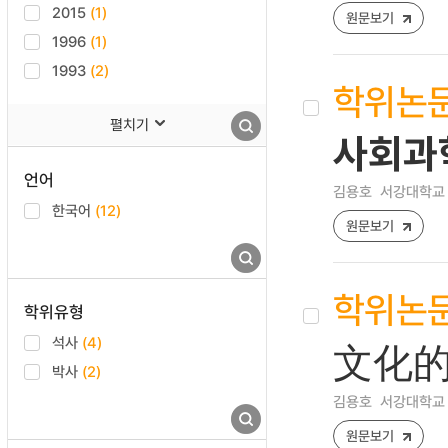
2015
(1)
원문보기
1996
(1)
1993
(2)
학위논
펼치기
사회과
언어
김용호
서강대학교 
한국어
(12)
원문보기
학위논
학위유형
석사
(4)
文化的
박사
(2)
김용호
서강대학교 
원문보기