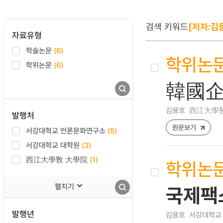
검색 키워드
[저자:김
자료유형
학술논문
(6)
학위논
학위논문
(6)
韓國企
김용호
西江大學敎 
발행처
원문보기
서강대학교 언론문화연구소
(5)
서강대학교 대학원
(3)
西江大學敎 大學院
(1)
학위논
펼치기
국제팩
발행년
김용호
서강대학교 