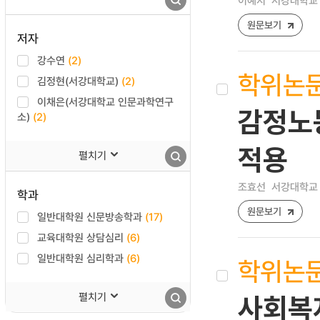
이예지
서강대학교 
원문보기
저자
강수연
(2)
학위논
김정현(서강대학교)
(2)
이채은(서강대학교 인문과학연구
감정노
소)
(2)
적용
펼치기
조효선
서강대학교 
학과
원문보기
일반대학원 신문방송학과
(17)
교육대학원 상담심리
(6)
일반대학원 심리학과
(6)
학위논
펼치기
사회복