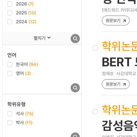
2026
(7)
[에드워드 카야디(
2025
(10)
원문보기
2024
(12)
펼치기
학위논
언어
BERT
한국어
(94)
영어
(3)
정재호
서강대학교 
원문보기
학위유형
학위논
석사
(75)
감성음
박사
(11)