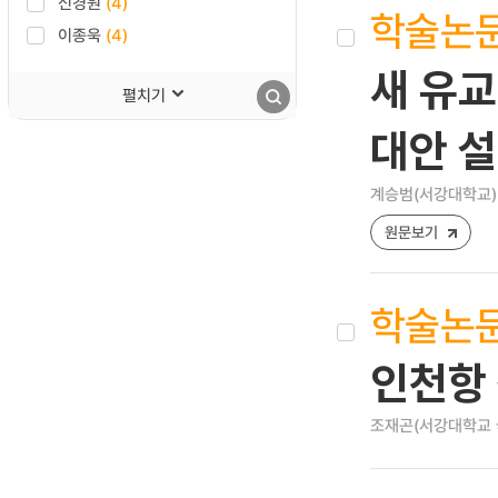
신경원
(4)
학술논
이종욱
(4)
새 유교
펼치기
대안 
계승범(서강대학교)
원문보기
학술논
인천항
조재곤(서강대학교