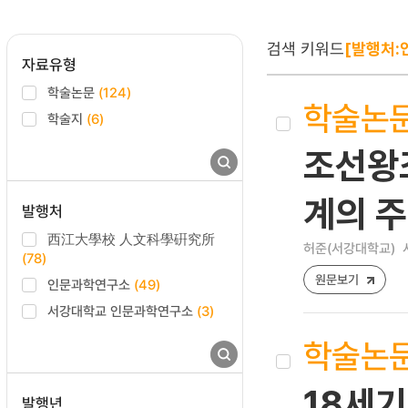
검색 키워드
[발행처:
자료유형
학술논문
(124)
학술논
학술지
(6)
조선왕
계의 주
발행처
西江大學校 人文科學硏究所
허준(서강대학교)
(78)
원문보기
인문과학연구소
(49)
서강대학교 인문과학연구소
(3)
학술논
18세
발행년