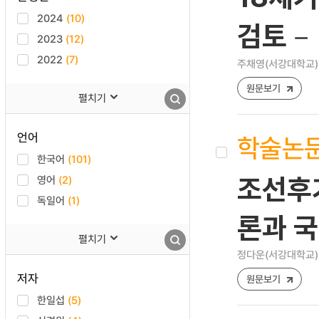
2024
(10)
검토－
2023
(12)
2022
(7)
주채영(서강대학교)
원문보기
펼치기
언어
학술논
한국어
(101)
영어
(2)
조선후
독일어
(1)
론과 국
펼치기
정다운(서강대학교)
저자
원문보기
한일섭
(5)