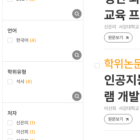
교육 
신은미
서강대학교 
언어
원문보기
한국어
(4)
학위논
학위유형
인공지능
석사
(4)
램 개발
이선희
서강대학교 
저자
원문보기
신은미
(1)
이선희
(1)