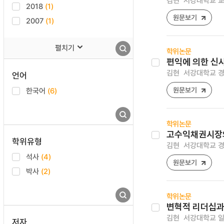
김현
서강대학교 교
2018
(1)
원문보기
2007
(1)
펼치기
학위논문
편익에 의한 신
김현
서강대학교 경
언어
원문보기
한국어
(6)
학위논문
고수익채권시장의
학위유형
김현
서강대학교 경
석사
(4)
원문보기
박사
(2)
학위논문
변혁적 리더십과
김현
서강대학교 일
저자