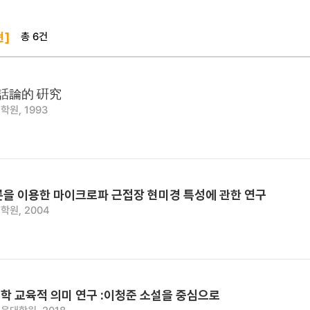
총 6건
현]
話論的 硏究
원, 1993
론을 이용한 마이크로파 근접장 현미경 특성에 관한 연구
학원, 2004
학 교육적 의미 연구 :이청준 소설을 중심으로