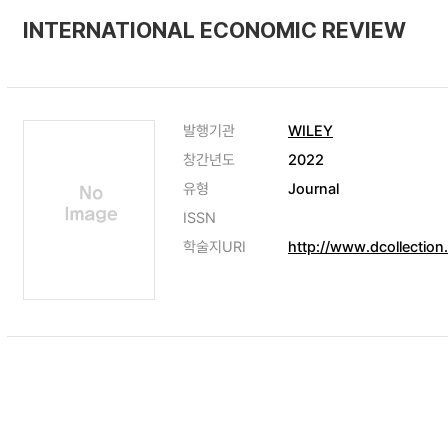
INTERNATIONAL ECONOMIC REVIEW
발행기관
WILEY
창간년도
2022
유형
Journal
ISSN
학술지URI
http://www.dcollectio