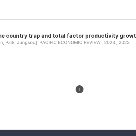
e country trap and total factor productivity grow
n, Park, Jungsoo]
PACIFIC ECONOMIC REVIEW , 2023 , 2023
1