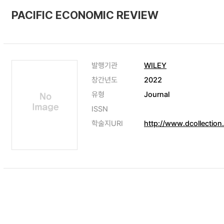
PACIFIC ECONOMIC REVIEW
발행기관
WILEY
창간년도
2022
유형
Journal
ISSN
학술지URI
http://www.dcollectio