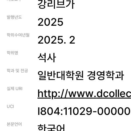
강리브가
발행년도
2025
학위수여년월
2025. 2
학위명
석사
학과 및 전공
일반대학원 경영학과
실제 URI
http://www.dcolle
UCI
I804:11029-0000
본문언어
한국어