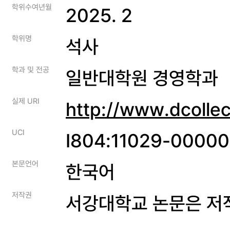
학위수여년월
2025. 2
학위명
석사
학과 및 전공
일반대학원 경영학과
실제 URI
http://www.dcolle
UCI
I804:11029-0000
본문언어
한국어
저작권
서강대학교 논문은 저