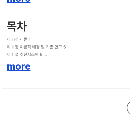
recommendation systems, Fan et al. (2022) proposed the Seque
embedding process of the SASRec algorithm. STOSA employs the Wasse
consider three algorithms: the original STOSA algorithm using W
목차
distance (STOSA_HL). We conducted performance comparisons under conditions identical to those in Fan et 
demonstrates the best performance, followed by the original 
various datasets and most of the experimental parameter settings. Although this study does not theoretically explain the superior performance of STOSA_KL, the findings suggest a need for furthe
제 Ⅰ 장 서 론 1
research into the impact of probabilistic distance computatio
제 Ⅱ 장 이론적 배경 및 기존 연구 5
제 1 절 추천시스템 5
1. 일반 추천 5
more
2. 시간 기반 추천 6
3. 시퀀스 추천 7
제 2 절 SASRec과 STOSA 9
제 Ⅲ 장 제안 방법 12
제 1 절 확률적 거리의 정의 12
1. 거리척도와 차이에 대하여 12
2. Wasserstein 거리 13
3. Kullback-Leibler 차이 16
4. Hellinger 거리 18