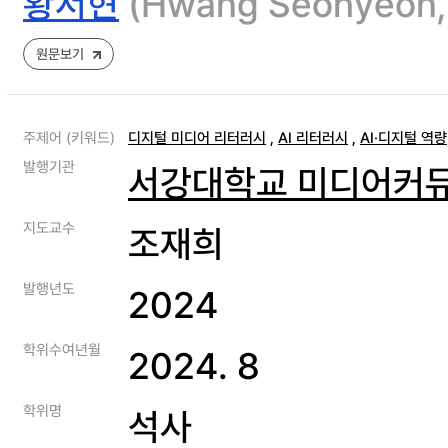
황서현
(Hwang Seohye
원문보기
주제어 (키워드)
디지털 미디어 리터러시
,
AI 리터러시
,
AI·디지털 역량
발행기관
서강대학교 미디어커
지도교수
조재희
발행년도
2024
학위수여년월
2024. 8
학위명
석사