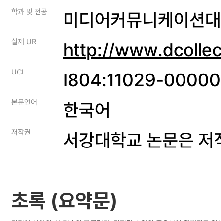
학과 및 전공
미디어커뮤니케이션대
실제 URI
http://www.dcolle
UCI
I804:11029-0000
본문언어
한국어
저작권
서강대학교 논문은 저
초록 (요약문)