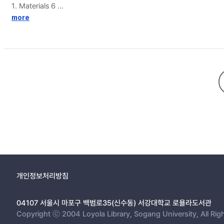
1. Materials 6
2. Electron beam pre-irradiation-induced graft polymerization in
more
3. Preparation of PLA-g-cPAA-Cu fabrics by Cu ion complexati
4. Characterization 8
5. Evaluation of antibacterial activity 9
6. Evaluation of in-vitro cell cytotoxicity 10
7. Evaluation of enzymatic degradation 11
III. Results and discussion 13
1. Preparation of PLA-g-cPAA by EB-induced graft polymerizatio
2. Characterization of PLA-g-cPAA and PLA-g-cPAA-Cu fabric
3. Applicability of PLA-g-cPAA-Cu as antibacterial biodegradab
IV. Conclusion 37
V. References 38
개인정보처리방침
04107 서울시 마포구 백범로35(신수동) 서강대학교 로욜라도서관
Copyright ⓒ 2004 Loyola Library, Sogang University, All Rig