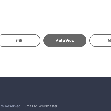
 the presence of a crosslinker 6
on 7
반출
Meta View
목
n in the presence of a crosslinker 15
s 21
le fabrics 30
hts Reserved.
E-mail to Webmaster