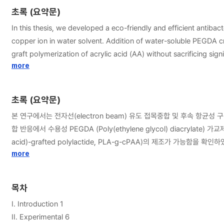
초록 (요약문)
In this thesis, we developed a eco-friendly and efficient antib
copper ion in water solvent. Addition of water-soluble PEGDA 
graft polymerization of acrylic acid (AA) without sacrificing 
subsequently subjected to copper ion complexation, producing 
more
deforming the intrinsic porous structure of PLA fabric. In addit
while providing good biocompatibility and evident enzymatic bio
초록 (요약문)
graft polymerization can be highly desirable for the modificat
본 연구에서는 전자선(electron beam) 유도 접목중합 및 후속 항
합 반응에서 수용성 PEGDA (Poly(ethylene glycol) diacry
acid)-grafted polylactide, PLA-g-cPAA)의 제조가 가능
리 이온이 PLA 직물의 고유한 다공성 구조를 변형시키지 않고 PLA-g-cPAA
more
평가한 결과, 1시간의 짧은 접촉시간에도 그람-음성 대장균과 그람-양성
기반 항균성 개질 방법은 안면 마스크 및 의료용 가운과 같은 일회용 개인보
목차
I. Introduction 1
II. Experimental 6