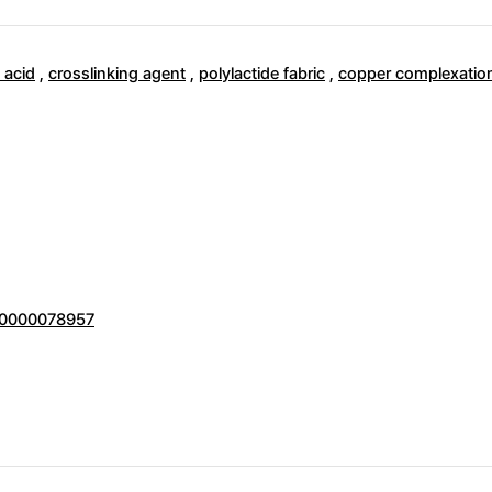
c acid
,
crosslinking agent
,
polylactide fabric
,
copper complexatio
000000078957