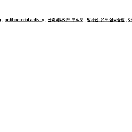
n
,
antibacterial activity
,
폴리락타이드 부직포
,
방사선-유도 접목중합
,
아