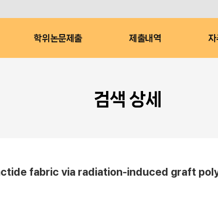
학위논문제출
제출내역
자
검색 상세
actide fabric via radiation-induced graft p