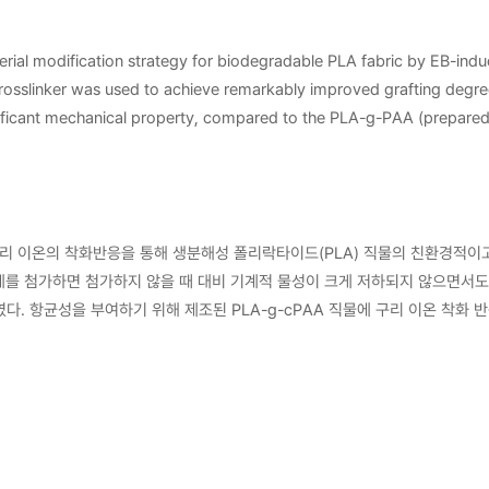
acterial modification strategy for biodegradable PLA fabric by EB-in
crosslinker was used to achieve remarkably improved grafting deg
significant mechanical property, compared to the PLA-g-PAA (prepar
in PLA-g-cPAA-Cu fabric. Chemical, thermal and structural analyze
ion, PLA-g-cPAA-Cu showed an excellent contact-killing ability of 9
degradability. This finding clearly demonstrated that this antibacte
ion of not only PLA-based PPEs but also various biodegradable polym
균성 구리 이온의 착화반응을 통해 생분해성 폴리락타이드(PLA) 직물의 친환경
late) 가교제를 첨가하면 첨가하지 않을 때 대비 기계적 물성이 크게 저하되지 않으면서
함을 확인하였다. 항균성을 부여하기 위해 제조된 PLA-g-cPAA 직물에 구리 이온 착
-Cu 직물에 고르게 도입되었음을 입증하였다. 또한, 제조된 PLA-g-cPAA-Cu 
 황색포도상구균에 대해 99.99%의 우수한 항균 효능을 보였으며, 우수한 
호장비 뿐만 아니라 식품 포장재, 수처리 필터, 흡착제 등 생분해성 및 항균성