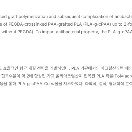
duced graft polymerization and subsequent complexation of antibacte
ree of PEGDA-crosslinked PAA-grafted PLA (PLA-g-cPAA) up to 2-fol
ed without PEGDA). To impart antibacterial property, the PLA-g-cPA
 demonstrated that Cu ions evenly introduced in the PLA-g-cPAA w
9.99% for Gram-negative E. coli and Gram-positive S. aureus within 1
rial modification technique based on sustainable and efficient EB-i
ers.
적이고 효율적인 항균 개질 전략을 개발하였다. PLA 기판에서의 아크릴산 단량체
도 접목수율이 약 2배 향상된 가교 폴리아크릴산이 접목된 PLA 직물(Poly(acryl
화 반응을 통해 PLA-g-cPAA-Cu 직물을 제조하였다. 화학적, 열적, 형태학적 
직물의 개인보호장비(Personal protective equipment, PPE)로서
생체 적합성과 명확한 효소 생분해성을 확인하였다. 이러한 친환경적이고 효율적
 PLA 기반 제품을 개발하는 데 매우 유용하게 활용될 수 있을 것으로 기대된