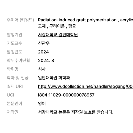
주제어 (키워드)
Radiation-induced graft polymerization
,
acryli
교제
,
구리이온
,
항균
발행기관
서강대학교 일반대학원
지도교수
신관우
발행년도
2024
학위수여년월
2024. 8
학위명
석사
학과 및 전공
일반대학원 화학과
실제 URI
http://www.dcollection.net/handler/sogang/
UCI
I804:11029-000000078957
본문언어
영어
저작권
서강대학교 논문은 저작권 보호를 받습니다.