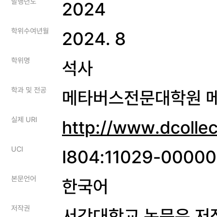
발행년도
2024
학위수여년월
2024. 8
학위명
석사
학과 및 전공
메타버스전문대학원 
실제 URI
http://www.dcolle
UCI
I804:11029-0000
본문언어
한국어
저작권
서강대학교 논문은 저