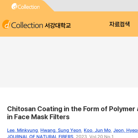
서강대학교
자료검색
Chitosan Coating in the Form of Polymer
in Face Mask Filters
Lee, Minkyung
,
Hwang, Sung Yeon
,
Koo, Jun Mo
,
Jeon, Hyeo
JOURNAL OF NATURAL FIBERS
, 2023, Vol.20 No.1