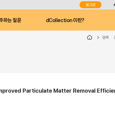
로그인
주하는 질문
dCollection 이란?
검색
Improved Particulate Matter Removal Effici