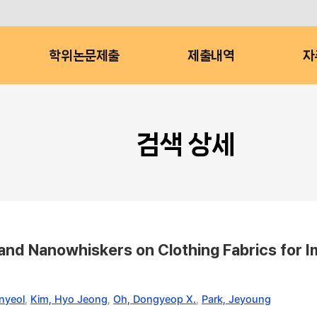
학위논문제출
제출내역
자
검색 상세
 and Nanowhiskers on Clothing Fabrics for 
nyeol
,
Kim, Hyo Jeong
,
Oh, Dongyeop X.
,
Park, Jeyoung