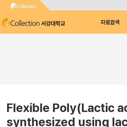
서강대학교
자료검색
Flexible Poly(Lactic 
synthesized using lac