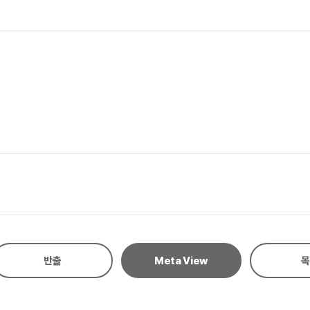
반출
Meta View
목