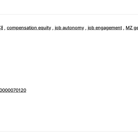
대
,
compensation equity
,
job autonomy
,
job engagement
,
MZ ge
000000070120