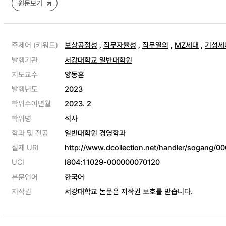
원문보기
주제어 (키워드)
보상공정성
,
직무자율성
,
직무열의
,
MZ세대
,
기성세
발행기관
서강대학교 일반대학원
지도교수
양동훈
발행년도
2023
학위수여년월
2023. 2
학위명
석사
학과 및 전공
일반대학원 경영학과
실제 URI
http://www.dcollection.net/handler/sogang/
UCI
I804:11029-000000070120
본문언어
한국어
저작권
서강대학교 논문은 저작권 보호를 받습니다.