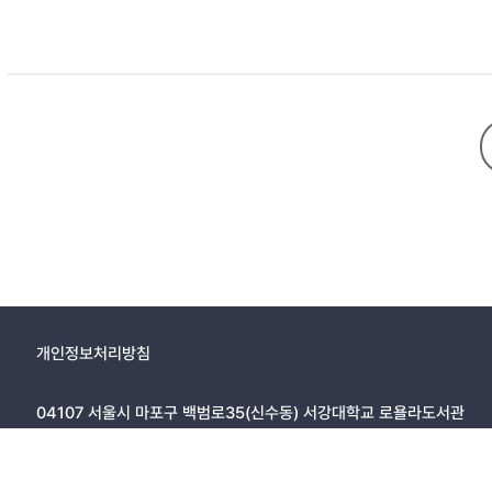
개인정보처리방침
04107 서울시 마포구 백범로35(신수동) 서강대학교 로욜라도서관
Copyright ⓒ 2004 Loyola Library, Sogang University, All Rig