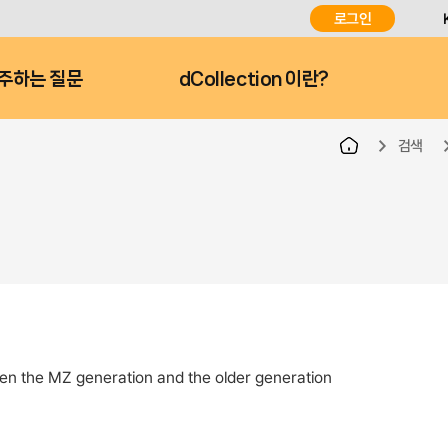
로그인
주하는 질문
dCollection 이란?
검색
en the MZ generation and the older generation