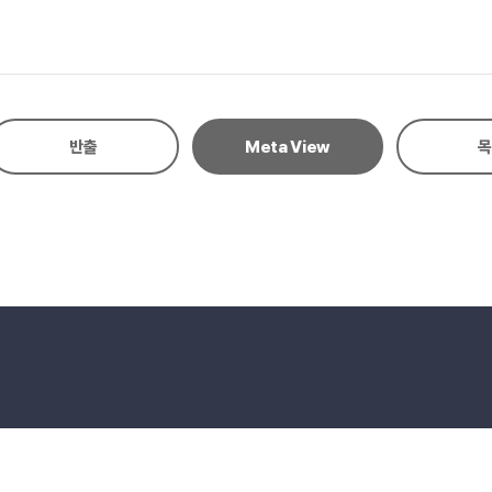
반출
Meta View
목
hts Reserved.
E-mail to Webmaster